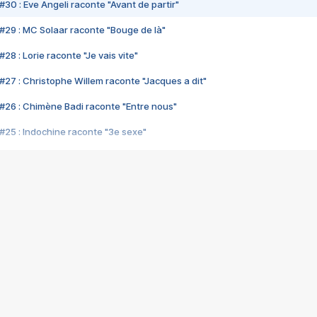
#30 : Eve Angeli raconte "Avant de partir"
#29 : MC Solaar raconte "Bouge de là"
28 : Lorie raconte "Je vais vite"
#27 : Christophe Willem raconte "Jacques a dit"
#26 : Chimène Badi raconte "Entre nous"
#25 : Indochine raconte "3e sexe"
#24 : Zaho raconte "C'est chelou"
#23 : Patrick Bruel raconte "Au café des délices"
#22 : Kyo raconte "Le chemin"
#21 : Nolwenn Leroy raconte "Cassé"
#20 : Patrick Hernandez raconte "Born to be alive"
#19 : Lorie raconte "Près de moi"
#18 : Michael Jones raconte "A nos actes manqués" (avec Jean-Jacque