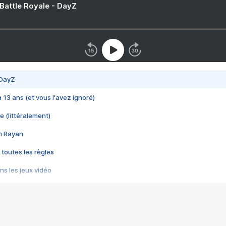
 Battle Royale - DayZ
 DayZ
 a 13 ans (et vous l'avez ignoré)
e (littéralement)
im Rayan
 toutes les règles
s les jeux vidéo
us choquant de Rockstar ? - Le scandale BULLY
e plus moche de Steam
du RÊVE tourne au CAUCHEMAR