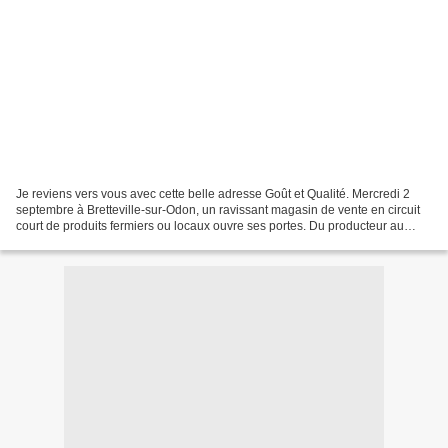
Je reviens vers vous avec cette belle adresse Goût et Qualité. Mercredi 2
septembre à Bretteville-sur-Odon, un ravissant magasin de vente en circuit
court de produits fermiers ou locaux ouvre ses portes. Du producteur au
consommateur, il n'y a qu'un pas...