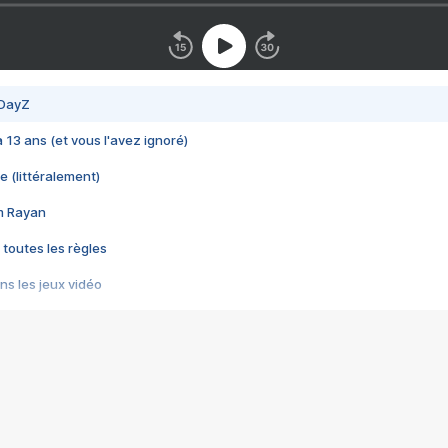
 DayZ
 a 13 ans (et vous l'avez ignoré)
e (littéralement)
im Rayan
 toutes les règles
s les jeux vidéo
us choquant de Rockstar ? - Le scandale BULLY
e plus moche de Steam
du RÊVE tourne au CAUCHEMAR
pendant 8 heures