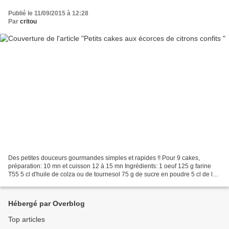
Publié le 11/09/2015 à 12:28
Par
critou
Des petites douceurs gourmandes simples et rapides !! Pour 9 cakes,
préparation: 10 mn et cuisson 12 à 15 mn Ingrédients: 1 oeuf 125 g farine
T55 5 cl d'huile de colza ou de tournesol 75 g de sucre en poudre 5 cl de lait
tiède (1/2 écrémé) 1/2 sachet...
Hébergé par Overblog
Top articles