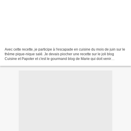
Avec cette recette, je participe à l'escapade en cuisine du mois de juin sur le
thème pique-nique salé. Je devais piocher une recette sur le joli blog
Cuisine et Papoter et c'est le gourmand blog de Marie qui doit venir
découvrir mon univers. J'ai choisi...