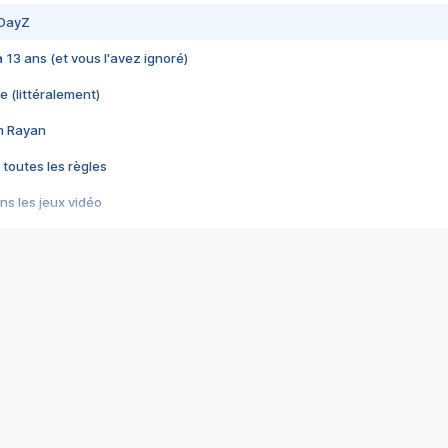
 DayZ
 a 13 ans (et vous l'avez ignoré)
e (littéralement)
im Rayan
 toutes les règles
s les jeux vidéo
us choquant de Rockstar ? - Le scandale BULLY
e plus moche de Steam
du RÊVE tourne au CAUCHEMAR
pendant 8 heures
it… à tort
umiliés par un jeu vidéo