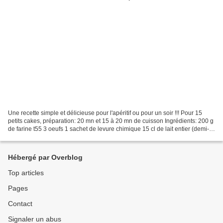
Une recette simple et délicieuse pour l'apéritif ou pour un soir !!! Pour 15
petits cakes, préparation: 20 mn et 15 à 20 mn de cuisson Ingrédients: 200 g
de farine t55 3 oeufs 1 sachet de levure chimique 15 cl de lait entier (demi-
écrémé pour moi) 6 cl...
Hébergé par Overblog
Top articles
Pages
Contact
Signaler un abus