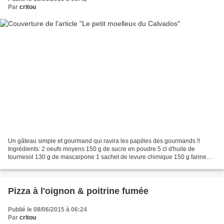
Par
critou
Un gâteau simple et gourmand qui ravira les papilles des gourmands !!
Ingrédients: 2 oeufs moyens 150 g de sucre en poudre 5 cl d'huile de
tournesol 130 g de mascarpone 1 sachet de levure chimique 150 g farine
T55 1 c. à soupe de Calvados Préparation:...
Pizza à l'oignon & poitrine fumée
Publié le 08/06/2015 à 06:24
Par
critou