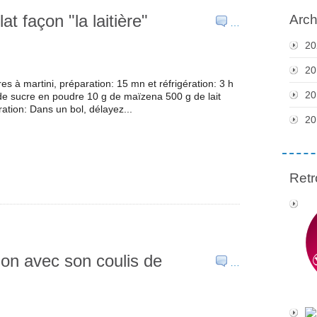
t façon "la laitière"
Arch
…
20
20
es à martini, préparation: 15 mn et réfrigération: 3 h
20
 de sucre en poudre 10 g de maïzena 500 g de lait
tion: Dans un bol, délayez...
20
Retr
ion avec son coulis de
…