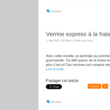
Desserts
Verrine express à la frai
2 Mai 2015, 05:00am
|
Publié par critou
Avec cette recette, je participe au premie
gourmande. Ce défi autour de la fraise es
plus c'est ici Ces verrines ont conquis mes 
Lire la suite
Partager cet article
Repost
0
Desserts