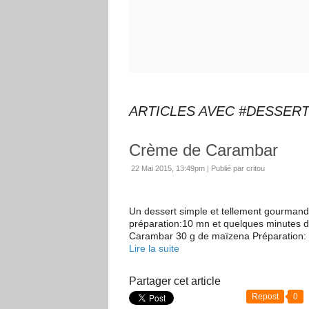
ARTICLES AVEC #DESSER
Crème de Carambar
22 Mai 2015, 13:49pm
|
Publié par critou
Un dessert simple et tellement gourman
préparation:10 mn et quelques minutes de
Carambar 30 g de maïzena Préparation: Ve
Lire la suite
Partager cet article
Repost
0