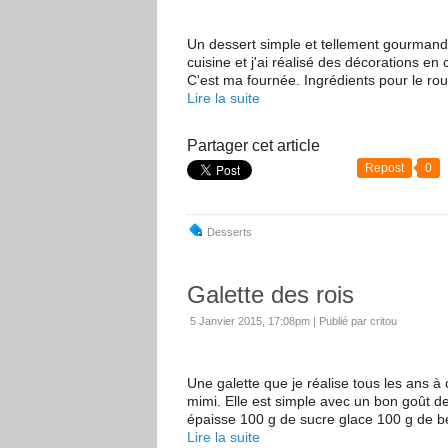
Un dessert simple et tellement gourmand !
cuisine et j'ai réalisé des décorations e
C'est ma fournée. Ingrédients pour le roul
Lire la suite
Partager cet article
Repost
0
Desserts
Galette des rois
5 Janvier 2015, 17:08pm
|
Publié par critou
Une galette que je réalise tous les ans à c
mimi. Elle est simple avec un bon goût de
épaisse 100 g de sucre glace 100 g de b
Lire la suite