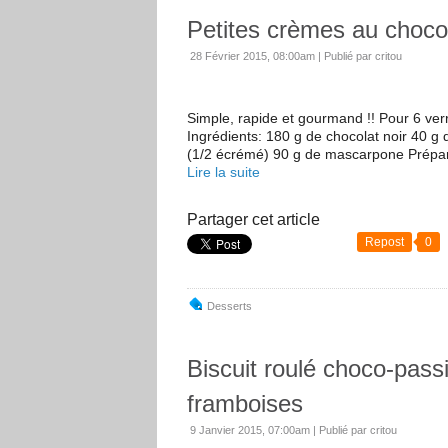
Petites crèmes au chocola
28 Février 2015, 08:00am
|
Publié par critou
Simple, rapide et gourmand !! Pour 6 verr
Ingrédients: 180 g de chocolat noir 40 g
(1/2 écrémé) 90 g de mascarpone Prépara
Lire la suite
Partager cet article
Repost
0
Desserts
Biscuit roulé choco-pass
framboises
9 Janvier 2015, 07:00am
|
Publié par critou