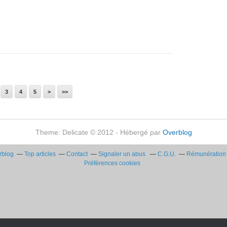
3
4
5
>
>>
Theme: Delicate © 2012 - Hébergé par
Overblog
rblog
Top articles
Contact
Signaler un abus
C.G.U.
Rémunération e
Préférences cookies