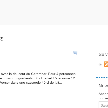
TS
…
Suiv
d avec la douceur du Carambar. Pour 4 personnes,
 cuisson Ingrédients: 50 cl de lait 1/2 écrémé 12
rser dans une casserole 40 cl de lait...
News
Abonn
nouvea
Email