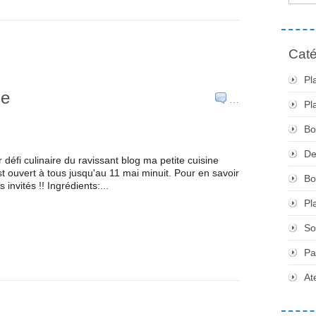
Caté
Pl
se
…
Pl
Bo
De
r défi culinaire du ravissant blog ma petite cuisine
t ouvert à tous jusqu'au 11 mai minuit. Pour en savoir
Bo
invités !! Ingrédients:...
Pl
So
Pa
At