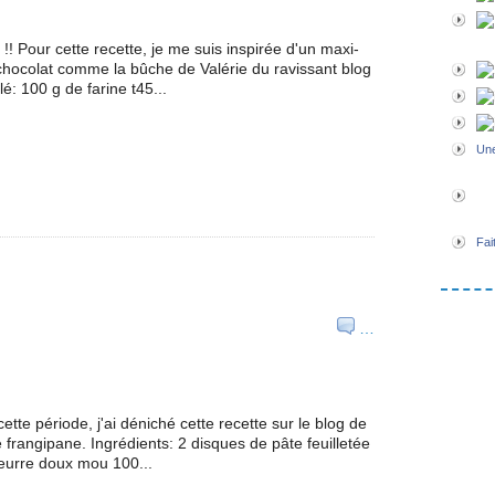
! Pour cette recette, je me suis inspirée d'un maxi-
n chocolat comme la bûche de Valérie du ravissant blog
é: 100 g de farine t45...
Une
Fai
…
ette période, j'ai déniché cette recette sur le blog de
 frangipane. Ingrédients: 2 disques de pâte feuilletée
eurre doux mou 100...