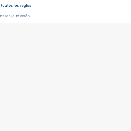
 toutes les règles
s les jeux vidéo
us choquant de Rockstar ? - Le scandale BULLY
e plus moche de Steam
du RÊVE tourne au CAUCHEMAR
pendant 8 heures
it… à tort
umiliés par un jeu vidéo
ire - Final Fantasy 8
ti un empire - Age of Empires
story DOFUS
tard, il crée l'un des pires jeux de tous les temps, MindsEye.