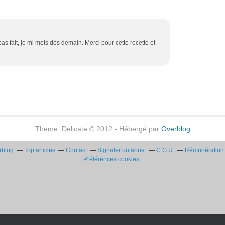
as fait, je mi mets dès demain. Merci pour cette recette et
Theme: Delicate © 2012 - Hébergé par
Overblog
rblog
Top articles
Contact
Signaler un abus
C.G.U.
Rémunération e
Préférences cookies