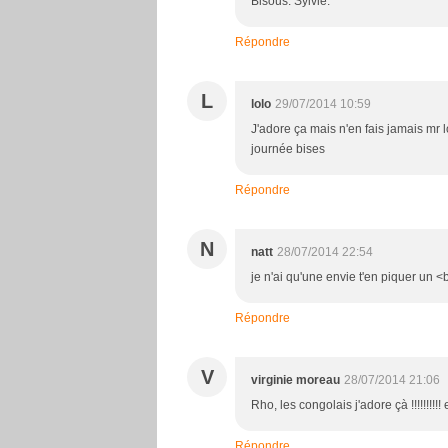
Bisous. Sylvie.
Répondre
L
lolo
29/07/2014 10:59
J'adore ça mais n'en fais jamais mr l
journée bises
Répondre
N
natt
28/07/2014 22:54
je n'ai qu'une envie t'en piquer un <
Répondre
V
virginie moreau
28/07/2014 21:06
Rho, les congolais j'adore çà !!!!!!!!!!
Répondre