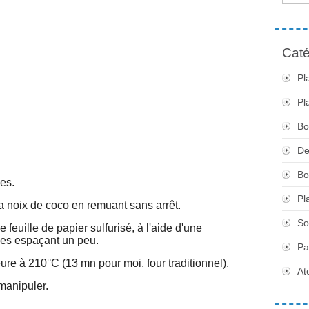
Caté
Pl
Pl
Bo
De
Bo
es.
Pl
la noix de coco en remuant sans arrêt.
So
 feuille de papier sulfurisé, à l'aide d'une
n les espaçant un peu.
Pa
ure à 210°C (13 mn pour moi, four traditionnel).
At
 manipuler.