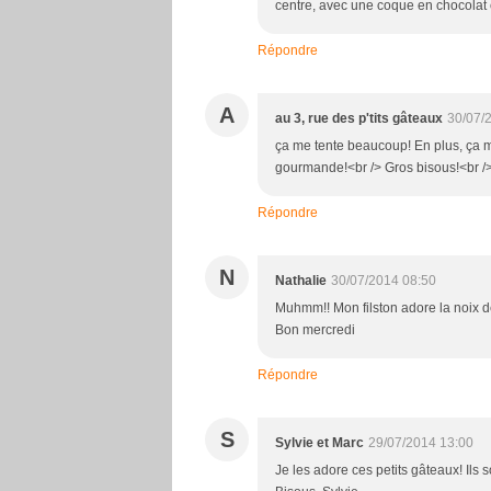
centre, avec une coque en chocolat c
Répondre
A
au 3, rue des p'tits gâteaux
30/07/
ça me tente beaucoup! En plus, ça m'a 
gourmande!<br /> Gros bisous!<br />
Répondre
N
Nathalie
30/07/2014 08:50
Muhmm!! Mon filston adore la noix de
Bon mercredi
Répondre
S
Sylvie et Marc
29/07/2014 13:00
Je les adore ces petits gâteaux! Il