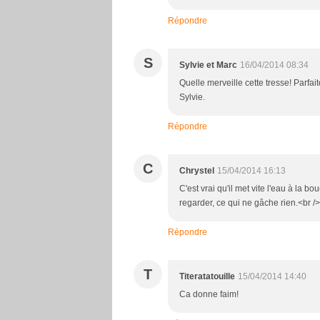
Répondre
S
Sylvie et Marc
16/04/2014 08:34
Quelle merveille cette tresse! Parfait
Sylvie.
Répondre
C
Chrystel
15/04/2014 16:13
C'est vrai qu'il met vite l'eau à la bo
regarder, ce qui ne gâche rien.<br /
Répondre
T
Titeratatouille
15/04/2014 14:40
Ca donne faim!