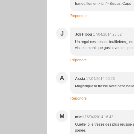
tranquillement.<br /> Bisous. Capu
Répondre
J
Joli Hibou
17/04/2014 23:52
Un régal ces tresses feuilletées, j'en
visuellement que gustativement puisq
Répondre
A
Assia
17/04/2014 20:23
Magnifique ta tresse avec cette bell
Répondre
M
mimi
16/04/2014 16:42
Quelle jolie tresse des plus réussie
soirée.