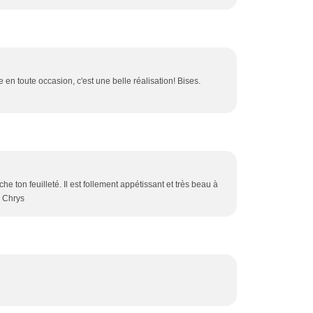
e en toute occasion, c'est une belle réalisation! Bises.
uche ton feuilleté. Il est follement appétissant et très beau à
> Chrys