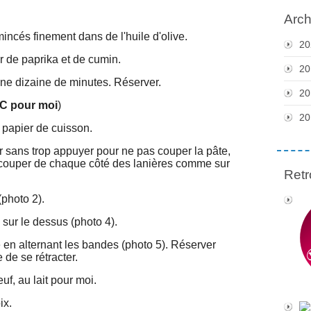
Arch
mincés finement dans de l'huile d'olive.
20
 de paprika et de cumin.
20
onne dizaine de minutes. Réserver.
20
°C pour moi
)
20
e papier de cuisson.
r sans trop appuyer pour ne pas couper la pâte,
 couper de chaque côté des lanières comme sur
Retr
(photo 2).
sur le dessus (photo 4).
en alternant les bandes (photo 5). Réserver
 de se rétracter.
uf, au lait pour moi.
ix.