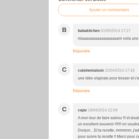
Ajouter un commentaire
B
babakitchen
01/05/2014 17:27
miaaaaaaaaaaaaaaaaam voila une sup
Répondre
C
cuisinemaison
22/04/2014 17:16
une idée originale pour tresser et c'
Répondre
C
capu
18/04/2014 22:09
A mon tour de faire wahou !!! et doubl
un excellent souvenir !!!!!!! on voudra
Donjon... Et ta recette, mmmmm, j'adore
pour suivre ta recette !! Merci pour