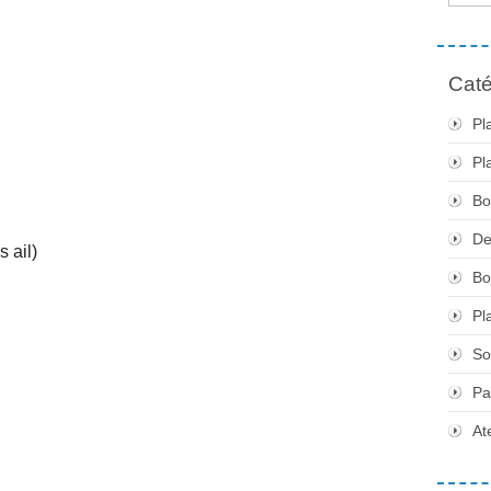
Caté
Pl
Pl
Bo
De
 ail)
Bo
Pl
So
Pa
At