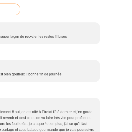
er façon de recycler les restes !!! bises
est bien gouteux !! bonne fin de journée
ement !! oui, on est allé à Etretat l'été dernier et j'en garde
it revenir et c'est ce qu'on va faire très vite pour profiter du
 les feuilletés.. je craque ! et en plus, j'ai ce qu'il faut
 ce partage et cette balade gourmande que je vais poursuivre