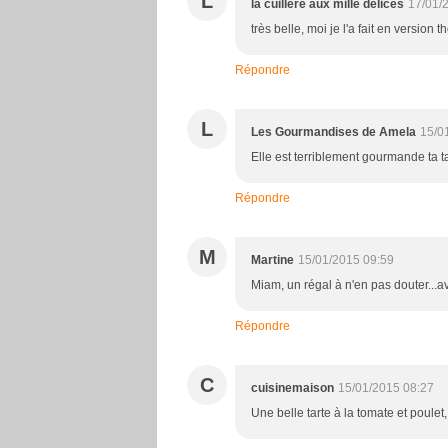
L
la cuillère aux mille délices
17/01/
très belle, moi je l'a fait en version 
Répondre
L
Les Gourmandises de Amela
15/0
Elle est terriblement gourmande ta tart
Répondre
M
Martine
15/01/2015 09:59
Miam, un régal à n'en pas douter...av
Répondre
C
cuisinemaison
15/01/2015 08:27
Une belle tarte à la tomate et poulet