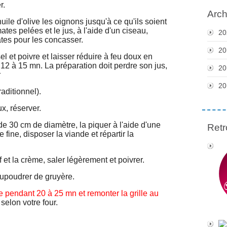
r.
Arch
uile d'olive les oignons jusqu'à ce qu'ils soient
ates pelées et le jus, à l'aide d'un ciseau,
20
ates pour les concasser.
20
el et poivre et laisser réduire à feu doux en
2 à 15 mn. La préparation doit perdre son jus,
20
r
20
traditionnel).
x, réserver.
 de 30 cm de diamètre, la piquer à l'aide d'une
Retr
fine, disposer la viande et répartir la
 et la crème, saler légèrement et poivrer.
aupoudrer de gruyère.
e pendant 20 à 25 mn et remonter la grille au
selon votre four.