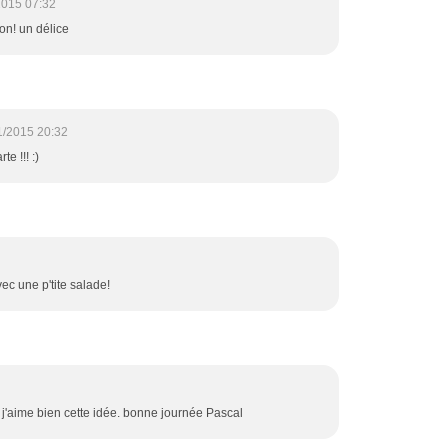
2015 07:32
thon! un délice
1/2015 20:32
e !!! :)
ec une p'tite salade!
, j'aime bien cette idée. bonne journée Pascal