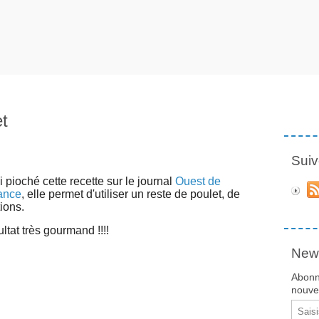
et
Suiv
i pioché cette recette sur le journal
Ouest de
ance
, elle permet d'utiliser un reste de poulet, de
ions.
ltat très gourmand !!!!
News
Abonn
nouvea
Email