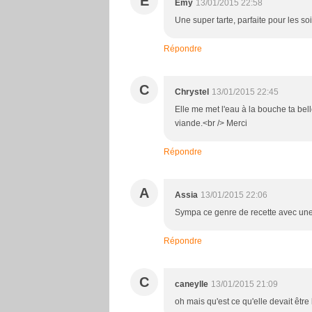
E
Emy
13/01/2015 22:58
Une super tarte, parfaite pour les soi
Répondre
C
Chrystel
13/01/2015 22:45
Elle me met l'eau à la bouche ta belle 
viande.<br /> Merci
Répondre
A
Assia
13/01/2015 22:06
Sympa ce genre de recette avec un
Répondre
C
caneylle
13/01/2015 21:09
oh mais qu'est ce qu'elle devait être