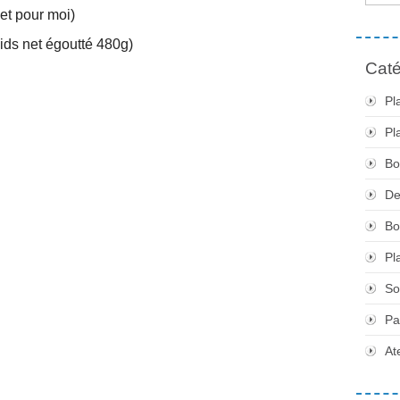
et pour moi)
ids net égoutté 480g)
Caté
Pl
Pl
Bo
De
Bo
Pl
So
Pa
At