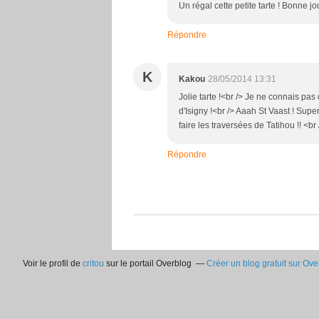
Un régal cette petite tarte ! Bonne j
Répondre
K
Kakou
28/05/2014 13:31
Jolie tarte !<br /> Je ne connais pas
d'Isigny !<br /> Aaah St Vaast ! Super
faire les traversées de Tatihou !! <br
Répondre
Voir le profil de
critou
sur le portail Overblog
Créer un blog gratuit sur Ove