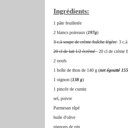
Ingrédients:
1 pâte feuilletée
2 blancs poireaux (
197g
)
3 c.à soupe de crème fraîche légère
3 c.à
20 cl de lait 1/2 écrémé
20 cl de crème f
2 oeufs
1 boîte de thon de 140 g (
net égoutté 15
1 oignon (
138 g
)
1 pincée de cumin
sel, poivre
Parmesan râpé
huile d'olive
pignons de pin