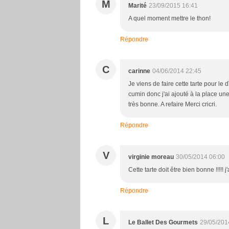
M
Marité
23/09/2015 16:41
A quel moment mettre le thon!
Répondre
C
carinne
04/06/2014 22:45
Je viens de faire cette tarte pour le 
cumin donc j'ai ajouté à la place un
très bonne. A refaire Merci cricri.
Répondre
V
virginie moreau
30/05/2014 06:00
Cette tarte doit être bien bonne !!!!! j
Répondre
L
Le Ballet Des Gourmets
29/05/201