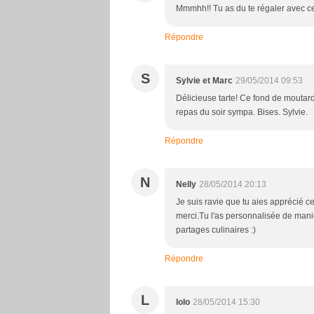
Mmmhh!! Tu as du te régaler avec cet
Répondre
S
Sylvie et Marc
29/05/2014 09:53
Délicieuse tarte! Ce fond de moutard
repas du soir sympa. Bises. Sylvie.
Répondre
N
Nelly
28/05/2014 20:13
Je suis ravie que tu aies apprécié cet
merci.Tu l'as personnalisée de maniè
partages culinaires :)
Répondre
L
lolo
28/05/2014 15:30