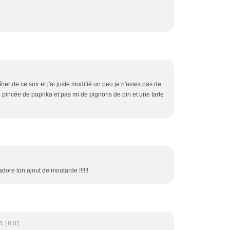
dîner de ce soir et j'ai juste modifié un peu je n'avais pas de
e pincée de paprika et pas mi de pignons de pin et une tarte
'adore ton ajout de moutarde !!!!!!
4 16:01