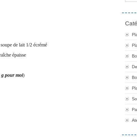
Caté
Pl
 soupe de lait 1/2 écrémé
Pl
raîche épaisse
Bo
De
5 g pour moi
)
Bo
Pl
So
Pa
At