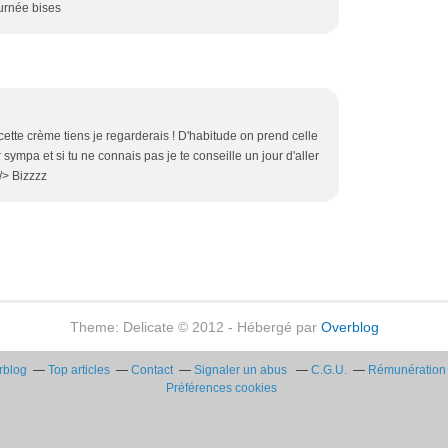
ournée bises
 cette crème tiens je regarderais ! D'habitude on prend celle
 sympa et si tu ne connais pas je te conseille un jour d'aller
 /> Bizzzz
Theme: Delicate © 2012 - Hébergé par
Overblog
rblog
Top articles
Contact
Signaler un abus
C.G.U.
Rémunération e
Préférences cookies