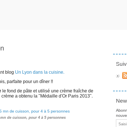
on
Suiv
ant blog
Un Lyon dans la cuisine.
s, parfaite pour un dîner !!
r le fond de pâte et utilisé une crème fraîche de
rème a obtenu la "Médaille d'Or Paris 2013".
News
Abonn
nouvea
5 mn de cuisson, pour 4 à 5 personnes
Email