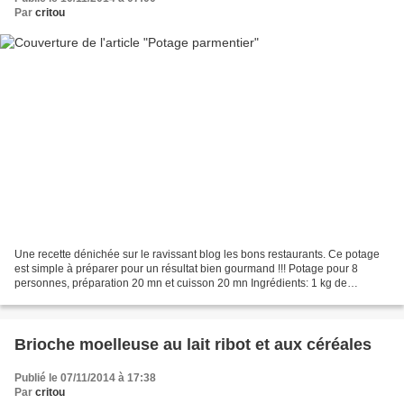
Par
critou
Une recette dénichée sur le ravissant blog les bons restaurants. Ce potage
est simple à préparer pour un résultat bien gourmand !!! Potage pour 8
personnes, préparation 20 mn et cuisson 20 mn Ingrédients: 1 kg de
pommes de terre (monalisa) 500 g de poireaux...
Brioche moelleuse au lait ribot et aux céréales
Publié le 07/11/2014 à 17:38
Par
critou