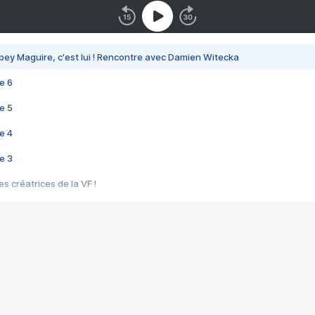
bey Maguire, c'est lui ! Rencontre avec Damien Witecka
e 6
e 5
e 4
e 3
s créatrices de la VF !
e 2
e 1
e Mektoub My Love arrive enfin ! Rencontre avec Shaïn Boumedine et Sal
i : après Toni en famille
elle réalise le bouleversant Dites lui que je l'aime