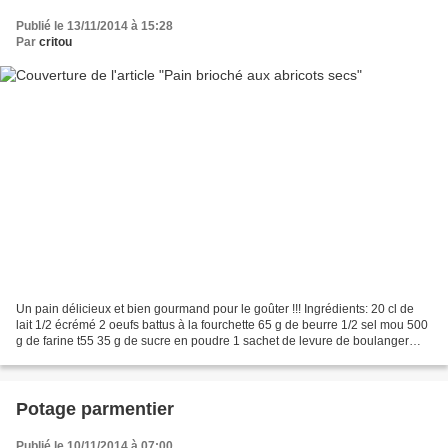
Publié le 13/11/2014 à 15:28
Par
critou
Un pain délicieux et bien gourmand pour le goûter !!! Ingrédients: 20 cl de
lait 1/2 écrémé 2 oeufs battus à la fourchette 65 g de beurre 1/2 sel mou 500
g de farine t55 35 g de sucre en poudre 1 sachet de levure de boulanger
(5g) 150 g de dés d'abricots...
Potage parmentier
Publié le 10/11/2014 à 07:00