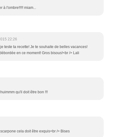
à l'ombre!!!!! miam...
2015 22:26
 je teste ta recette! Je te souhaite de belles vacances!
s débordée en ce moment! Gros bisous!<br /> Lali
huimmm qu'il doit être bon !!!
carpone cela doit être exquis<br /> Bises