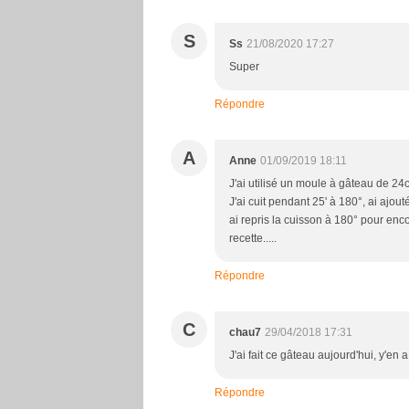
S
Ss
21/08/2020 17:27
Super
Répondre
A
Anne
01/09/2019 18:11
J'ai utilisé un moule à gâteau de 2
J'ai cuit pendant 25' à 180°, ai ajou
ai repris la cuisson à 180° pour enc
recette.....
Répondre
C
chau7
29/04/2018 17:31
J'ai fait ce gâteau aujourd'hui, y'en a
Répondre