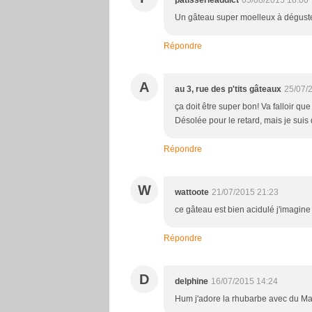
patisserieaddict
05/08/2015 18:00
Un gâteau super moelleux à déguster 
Répondre
A
au 3, rue des p'tits gâteaux
25/07/
ça doit être super bon! Va falloir que
Désolée pour le retard, mais je sui
Répondre
W
wattoote
21/07/2015 21:23
ce gâteau est bien acidulé j'imagine 
Répondre
D
delphine
16/07/2015 14:24
Hum j'adore la rhubarbe avec du Mas