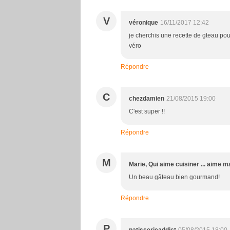
V
véronique
16/11/2017 12:42
je cherchis une recette de gteau pour 
véro
Répondre
C
chezdamien
21/08/2015 19:00
C'est super !!
Répondre
M
Marie, Qui aime cuisiner ... aime m
Un beau gâteau bien gourmand!
Répondre
P