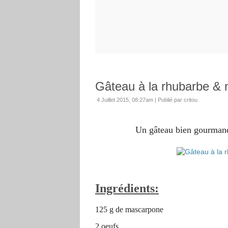
Gâteau à la rhubarbe &
4 Juillet 2015, 08:27am
|
Publié par critou
Un gâteau bien gourmand
Ingrédients:
125 g de mascarpone
2 oeufs