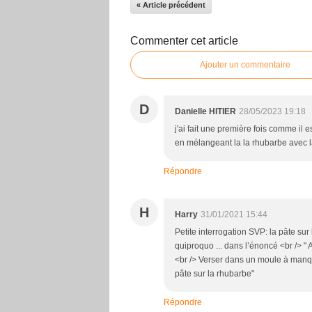
« Article précédent
Commenter cet article
Ajouter un commentaire
D
Danielle HITIER
28/05/2023 19:18
j'ai fait une première fois comme il e
en mélangeant la la rhubarbe avec l
Répondre
H
Harry
31/01/2021 15:44
Petite interrogation SVP: la pâte su
quiproquo ... dans l’énoncé <br /> " A
<br /> Verser dans un moule à manqué
pâte sur la rhubarbe"
Répondre