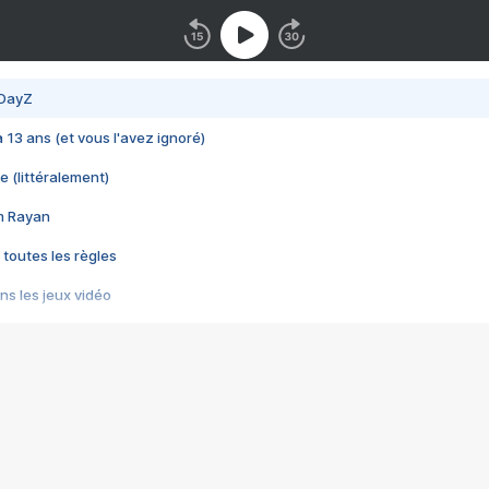
 DayZ
 a 13 ans (et vous l'avez ignoré)
e (littéralement)
im Rayan
 toutes les règles
s les jeux vidéo
us choquant de Rockstar ? - Le scandale BULLY
e plus moche de Steam
du RÊVE tourne au CAUCHEMAR
pendant 8 heures