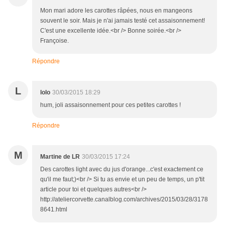
Mon mari adore les carottes râpées, nous en mangeons
souvent le soir. Mais je n'ai jamais testé cet assaisonnement!
C'est une excellente idée.<br /> Bonne soirée.<br />
Françoise.
Répondre
L
lolo
30/03/2015 18:29
hum, joli assaisonnement pour ces petites carottes !
Répondre
M
Martine de LR
30/03/2015 17:24
Des carottes light avec du jus d'orange...c'est exactement ce
qu'il me faut;)<br /> Si tu as envie et un peu de temps, un p'tit
article pour toi et quelques autres<br />
http://ateliercorvette.canalblog.com/archives/2015/03/28/3178
8641.html