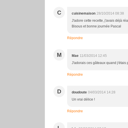
C
cuisinemaison
28/10/2014 08:38
J'adore cette recette, j'avais déjà réag
Bisous et bonne journée Pascal
Répondre
M
Mae
11/03/2014 12:45
J'adorais ces gâteaux quand j'étais pe
Répondre
D
doudoute
04/03/2014 14:28
Un vrai délice !
Répondre