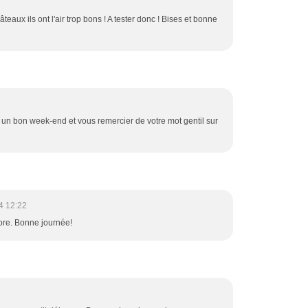
âteaux ils ont l'air trop bons ! A tester donc ! Bises et bonne
 un bon week-end et vous remercier de votre mot gentil sur
4 12:22
adore. Bonne journée!