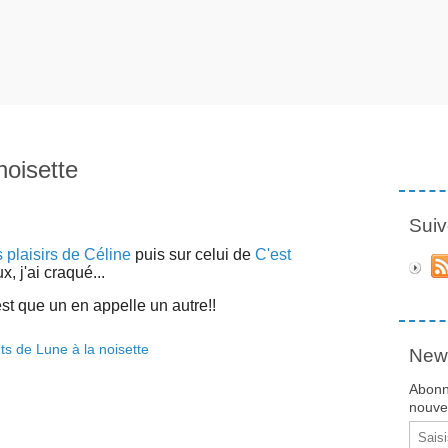
noisette
Suiv
 plaisirs de Céline
puis sur celui de
C'est
, j'ai craqué...
c'est que un en appelle un autre!!
News
Abonn
nouvea
Email