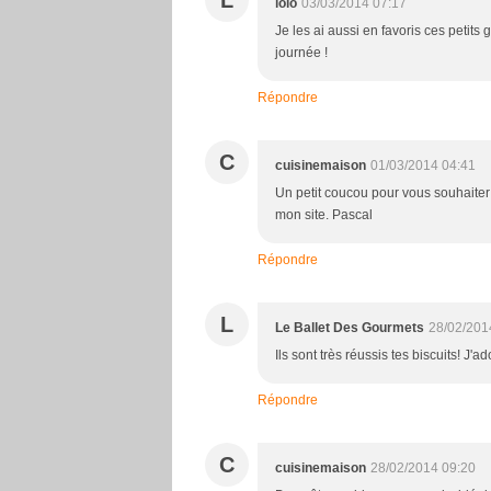
L
lolo
03/03/2014 07:17
Je les ai aussi en favoris ces petits g
journée !
Répondre
C
cuisinemaison
01/03/2014 04:41
Un petit coucou pour vous souhaiter
mon site. Pascal
Répondre
L
Le Ballet Des Gourmets
28/02/201
Ils sont très réussis tes biscuits! J'
Répondre
C
cuisinemaison
28/02/2014 09:20