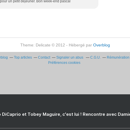
pour un petit déjeuner. Bon week-end pascal
Theme: Delicate © 2012 - Hébergé par
Overblog
rblog
Top articles
Contact
Signaler un abus
C.G.U.
Rémunération e
Préférences cookies
 DiCaprio et Tobey Maguire, c'est lui ! Rencontre avec Dam