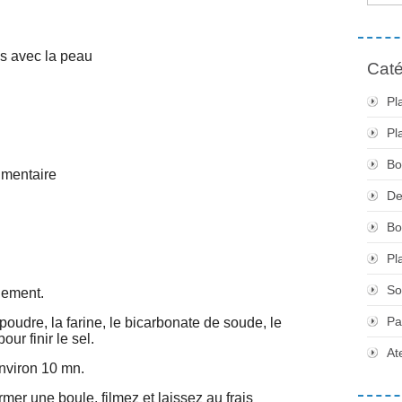
és avec la peau
Caté
Pl
Pl
Bo
imentaire
De
Bo
Pl
So
nement.
Pa
poudre, la farine, le bicarbonate de soude, le
our finir le sel.
At
nviron 10 mn.
er une boule, filmez et laissez au frais